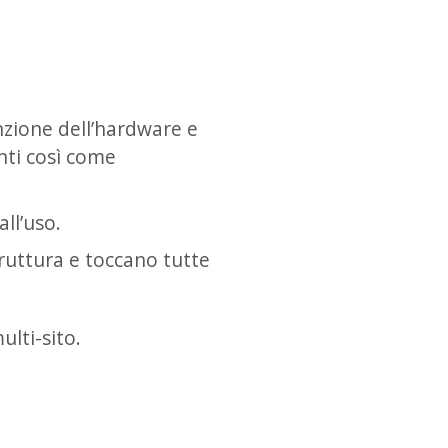
nzione dell’hardware e
nti così come
ll’uso.
truttura e toccano tutte
ulti-sito.