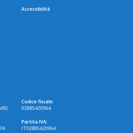
Accessibilità
Codice fiscale:
MB)
02885420964
Partita IVA:
774
IT02885420964