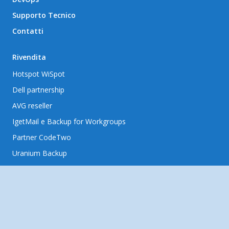
Supporto Tecnico
Contatti
Rivendita
Hotspot WiSpot
Dell partnership
AVG reseller
IgetMail e Backup for Workgroups
Partner CodeTwo
Uranium Backup
AlphaSSL reseller
Le realtà Dnamic
Intré
Intré Cloud